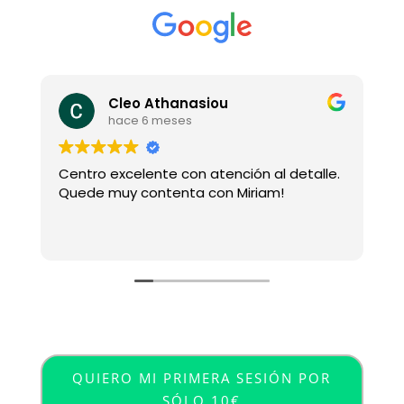
Cleo Athanasiou
hace 6 meses
Centro excelente con atención al detalle.
E
Quede muy contenta con Miriam!
f
y
QUIERO MI PRIMERA SESIÓN POR
SÓLO 10€